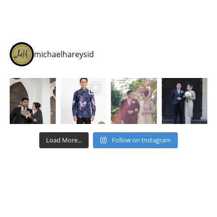
michaelhareysid
Load More...
Follow on Instagram