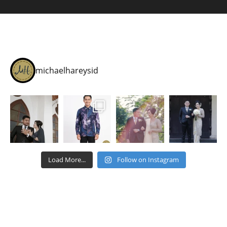
michaelhareysid
Load More...
Follow on Instagram