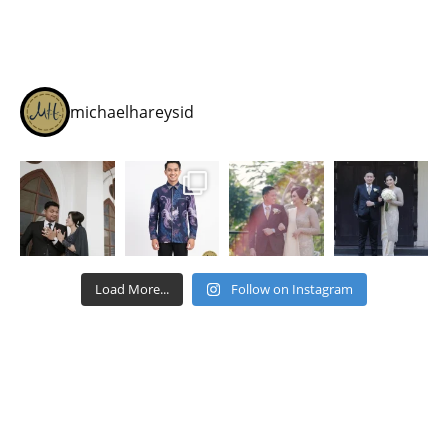
michaelhareysid
Load More...
Follow on Instagram