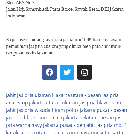
Blok AKS No.3
Jalan Haji Samanhudi, Pasar Baroe, Sawah Besar, DKI Jakarta –
Indonesia
Expertise di bidang jas pria sejak tahun 1996, kami melayani
pembuatan jas pria custom yang dibuat oleh para ahli untuk
tampilan modis kekinian.
jahit jas pria ukuran l jakarta utara
-
pesan jas pria
anak smp jakarta utara
-
ukuran jas pria blazer slim
-
jahit jas pria wisuda hitam polos jakarta pusat
-
pesan
jas pria blazer kombinasi jakarta selatan
-
pesan jas
pria warna navy jakarta pusat
-
penjahit jas pria motif
kotak jakarta utara
-
jual jas pria navy oneset jakarta