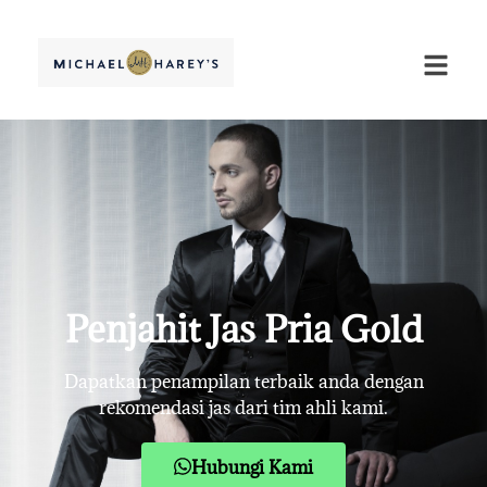
Penjahit Jas Pria Gold
Dapatkan penampilan terbaik anda dengan
rekomendasi jas dari tim ahli kami.
Hubungi Kami