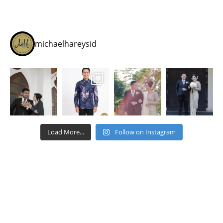
michaelhareysid
Load More...
Follow on Instagram