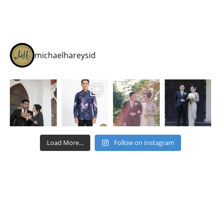
michaelhareysid
Load More...
Follow on Instagram