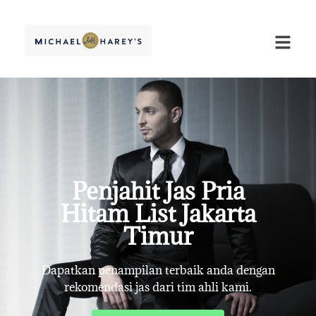
Penjahit Jas Pria
Hitam List Jakarta
Timur
Dapatkan penampilan terbaik anda dengan
rekomendasi jas dari tim ahli kami.