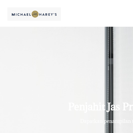
Penjahit Jas P
Dapatkan penampilan te