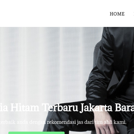
HOME
ria Hitam Terbaru Jakarta Bar
rbaik anda dengan rekomendasi jas dari tim ahli kami.