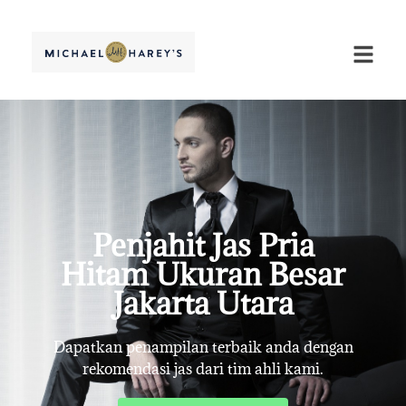
Penjahit Jas Pria
Hitam Ukuran Besar
Jakarta Utara
Dapatkan penampilan terbaik anda dengan
rekomendasi jas dari tim ahli kami.