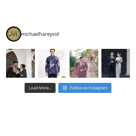
michaelhareysid
Load More...
Follow on Instagram