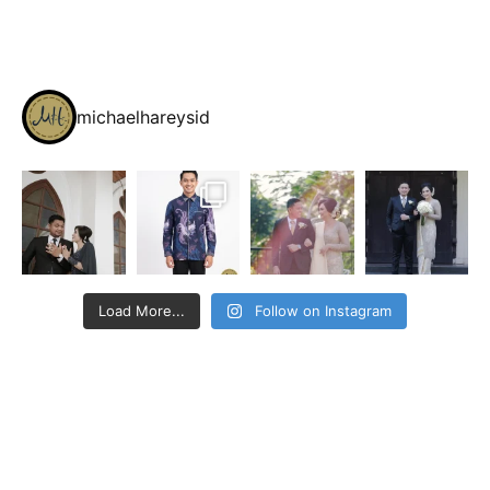
michaelhareysid
Load More...
Follow on Instagram