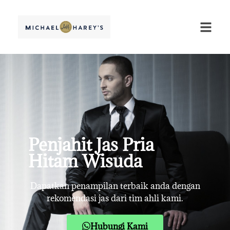
Penjahit Jas Pria
Hitam Wisuda
Dapatkan penampilan terbaik anda dengan
rekomendasi jas dari tim ahli kami.
Hubungi Kami