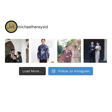
michaelhareysid
Load More...
Follow on Instagram