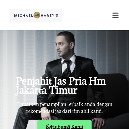
Penjahit Jas Pria Hm
Jakarta Timur
Dapatkan penampilan terbaik anda dengan
rekomendasi jas dari tim ahli kami.
Hubungi Kami