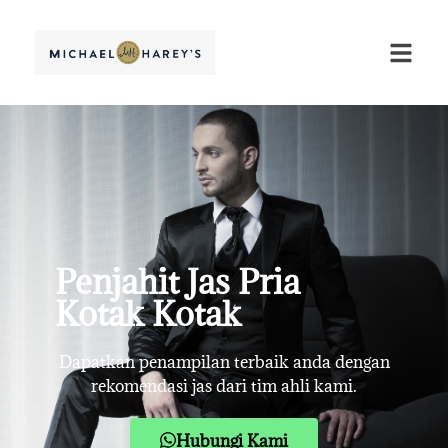
Penjahit Jas Pria
Kotak Kotak
Dapatkan penampilan terbaik anda dengan
rekomendasi jas dari tim ahli kami.
Hubungi Kami