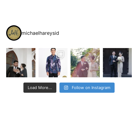
michaelhareysid
Load More...
Follow on Instagram