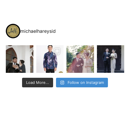
michaelhareysid
Load More...
Follow on Instagram