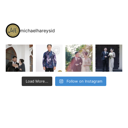
michaelhareysid
Load More...
Follow on Instagram