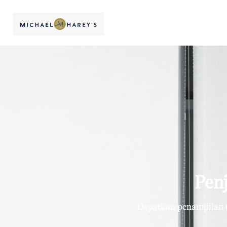
Penj
Dapatkan penampilan te