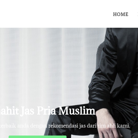
HOME
ahit Jas Pria Muslim
rbaik anda dengan rekomendasi jas dari tim ahli kami.