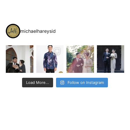
michaelhareysid
Load More...
Follow on Instagram