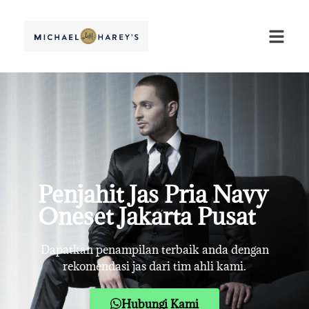
Penjahit Jas Pria Navy
Oneset Jakarta Pusat
Dapatkan penampilan terbaik anda dengan
rekomendasi jas dari tim ahli kami.
Hubungi Kami