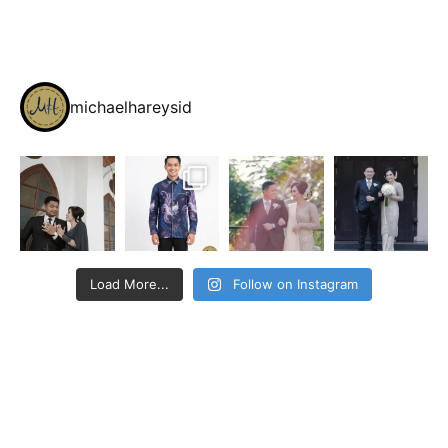
michaelhareysid
Load More...
Follow on Instagram