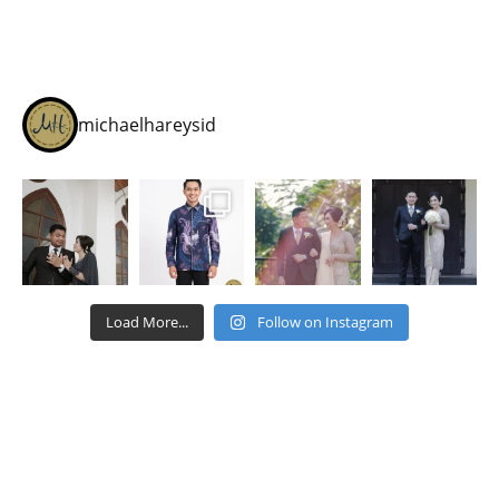
michaelhareysid
Load More...
Follow on Instagram