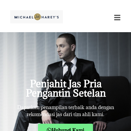
Penjahit Jas Pria
Pengantin Setelan
Dapatkan penampilan terbaik anda dengan
rekomendasi jas dari tim ahli kami.
Hubungi Kami