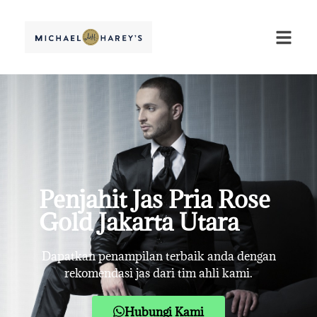
Penjahit Jas Pria Rose
Gold Jakarta Utara
Dapatkan penampilan terbaik anda dengan
rekomendasi jas dari tim ahli kami.
Hubungi Kami