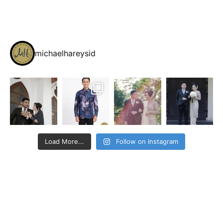
michaelhareysid
Load More...
Follow on Instagram