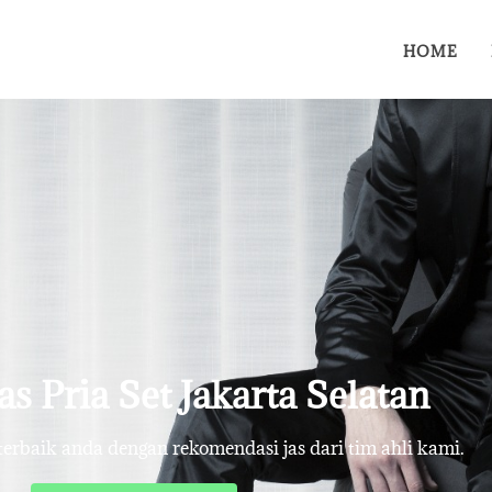
HOME
as Pria Set Jakarta Selatan
rbaik anda dengan rekomendasi jas dari tim ahli kami.