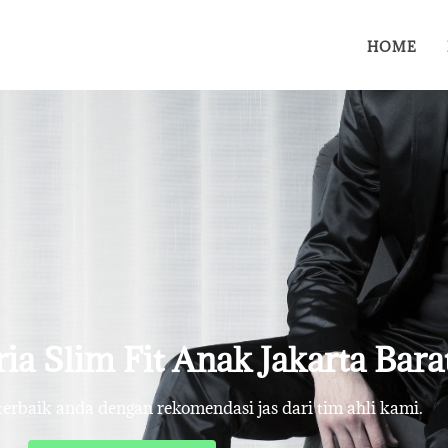
HOME
ria Slim Fit Anak Jakarta Bara
rbaik anda dengan rekomendasi jas dari tim ahli kami.