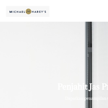
Penjahit Jas P
Dapatkan penampilan te