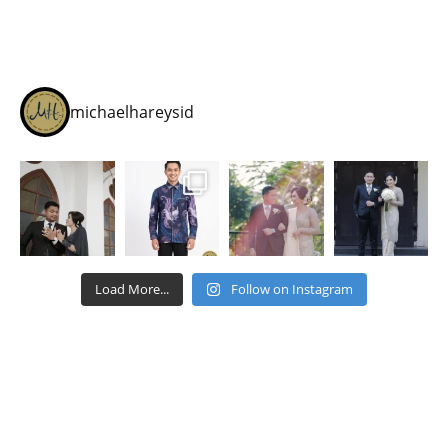
michaelhareysid
Load More...
Follow on Instagram