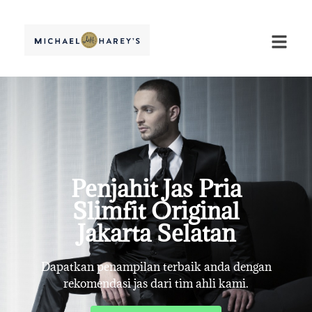
Penjahit Jas Pria
Slimfit Original
Jakarta Selatan
Dapatkan penampilan terbaik anda dengan
rekomendasi jas dari tim ahli kami.