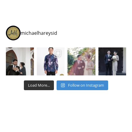
michaelhareysid
Load More...
Follow on Instagram