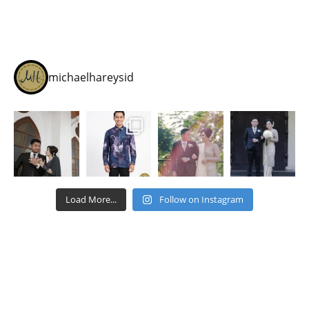
michaelhareysid
Load More...
Follow on Instagram