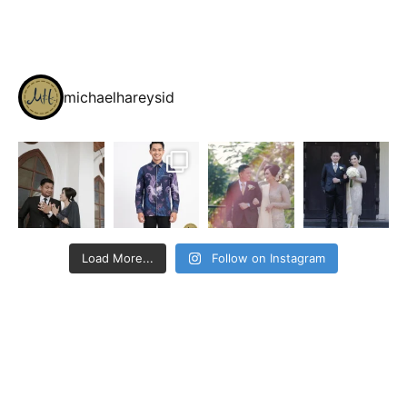
michaelhareysid
Load More...
Follow on Instagram