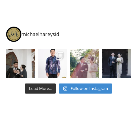
michaelhareysid
Load More...
Follow on Instagram