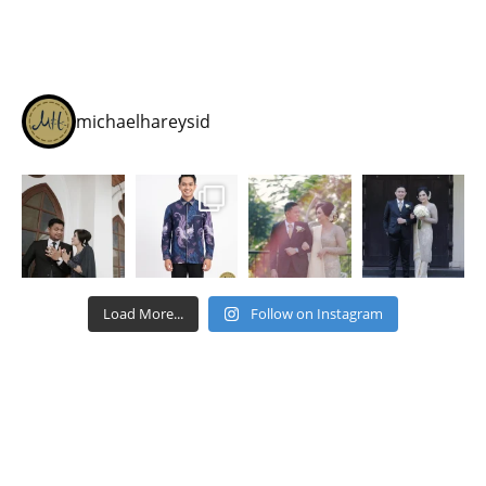
michaelhareysid
Load More...
Follow on Instagram