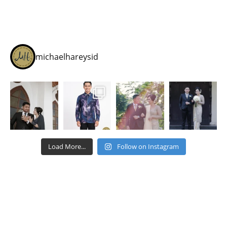
michaelhareysid
Load More...
Follow on Instagram