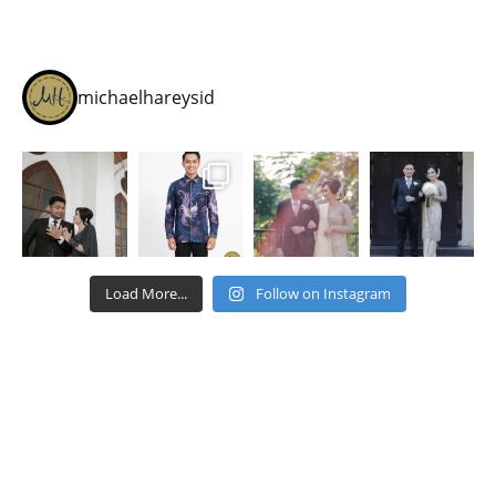
michaelhareysid
Load More...
Follow on Instagram