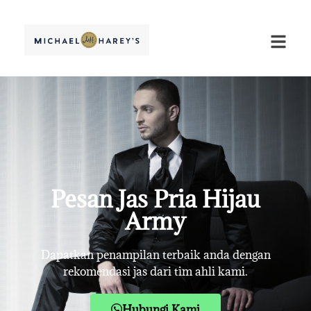
Pesan Jas Pria Hijau
Army
Dapatkan penampilan terbaik anda dengan
rekomendasi jas dari tim ahli kami.
Hubungi Kami