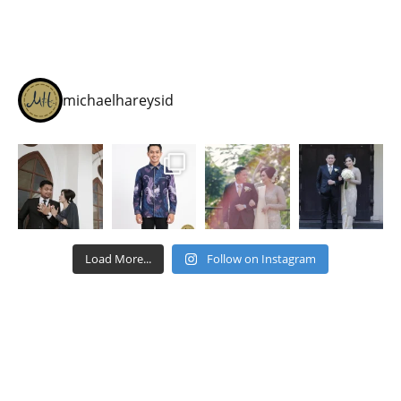
michaelhareysid
Load More...
Follow on Instagram