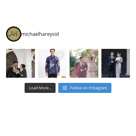
michaelhareysid
Load More...
Follow on Instagram