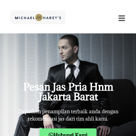
Pesan Jas Pria Hnm
Jakarta Barat
Dapatkan penampilan terbaik anda dengan
rekomendasi jas dari tim ahli kami.
Hubungi Kami