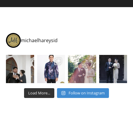
michaelhareysid
Load More...
Follow on Instagram