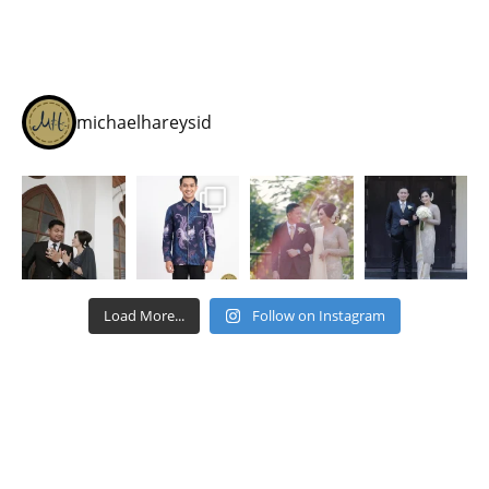
michaelhareysid
Load More...
Follow on Instagram