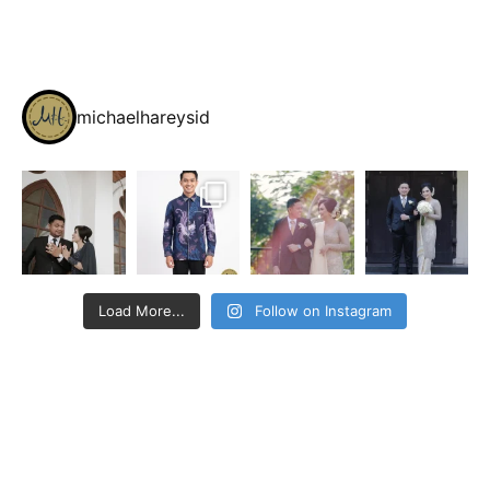
michaelhareysid
Load More...
Follow on Instagram