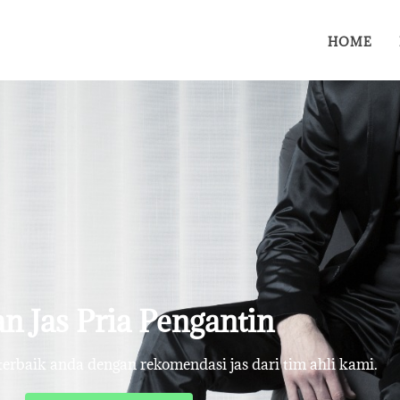
HOME
n Jas Pria Pengantin
rbaik anda dengan rekomendasi jas dari tim ahli kami.