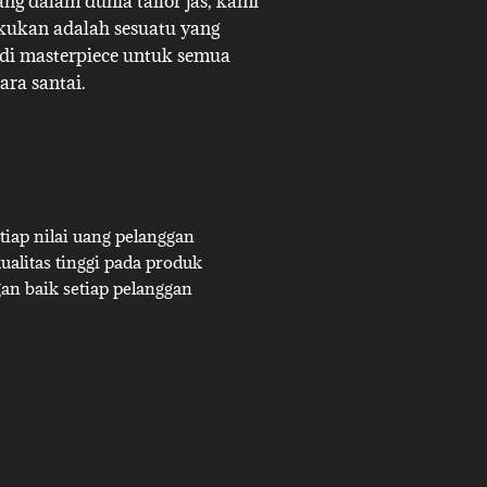
g dalam dunia tailor jas, kami
akukan adalah sesuatu yang
adi masterpiece untuk semua
ara santai.
iap nilai uang pelanggan
alitas tinggi pada produk
an baik setiap pelanggan