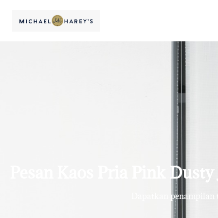
Pesan Kaos Pria Pink Dusty 
Dapatkan penampilan te