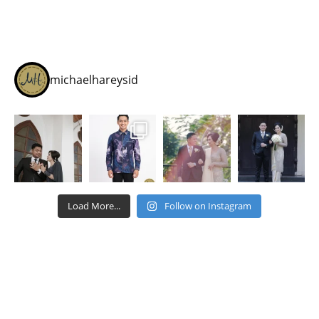
michaelhareysid
Load More...
Follow on Instagram