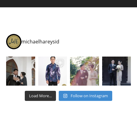
michaelhareysid
Load More...
Follow on Instagram