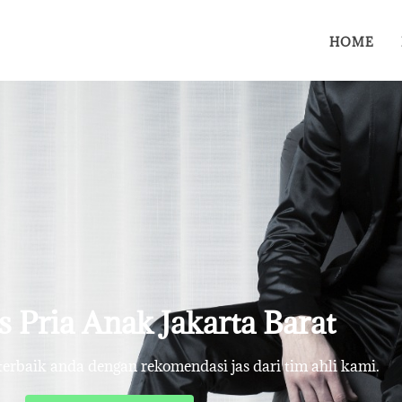
HOME
as Pria Anak Jakarta Barat
rbaik anda dengan rekomendasi jas dari tim ahli kami.