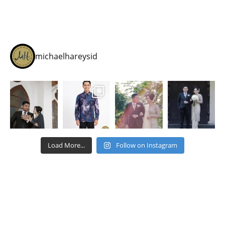
michaelhareysid
Load More...
Follow on Instagram