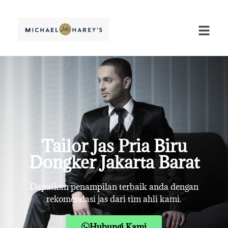
Tailor Jas Pria Biru
Dongker Jakarta Barat
Dapatkan penampilan terbaik anda dengan
rekomendasi jas dari tim ahli kami.
Hubungi Kami