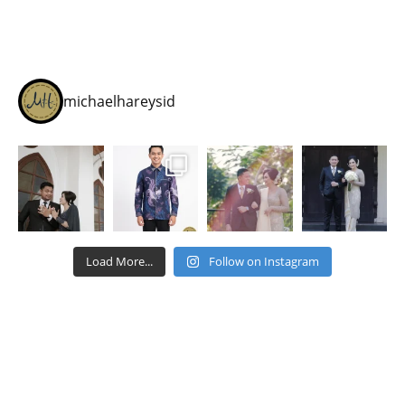
michaelhareysid
Load More...
Follow on Instagram