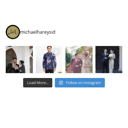
michaelhareysid
Load More...
Follow on Instagram