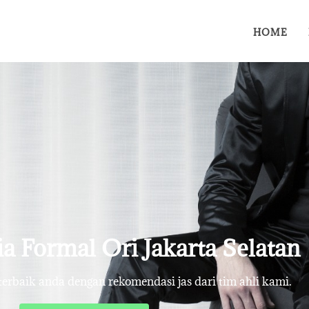
HOME
ria Formal Ori Jakarta Selatan
rbaik anda dengan rekomendasi jas dari tim ahli kami.