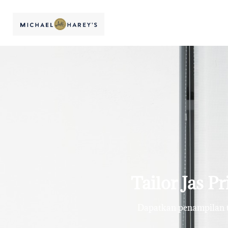
Tailor Jas P
Dapatkan penampilan te