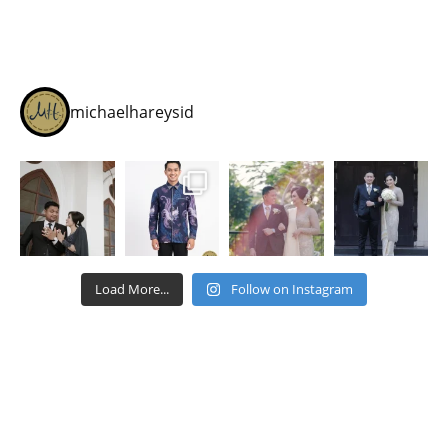
michaelhareysid
Load More...
Follow on Instagram