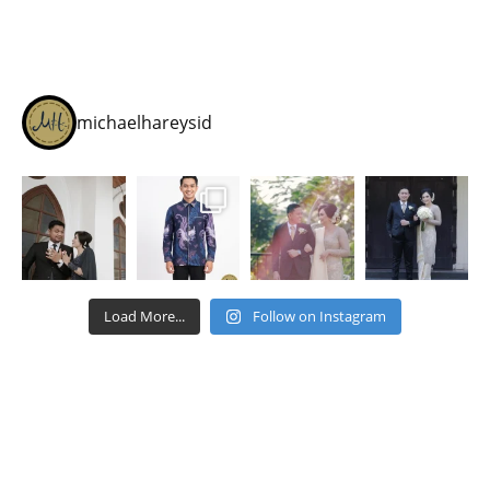
michaelhareysid
Load More...
Follow on Instagram