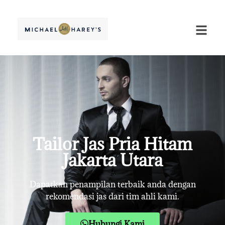
Tailor Jas Pria Hitam
Jakarta Utara
Dapatkan penampilan terbaik anda dengan
rekomendasi jas dari tim ahli kami.
Hubungi Kami