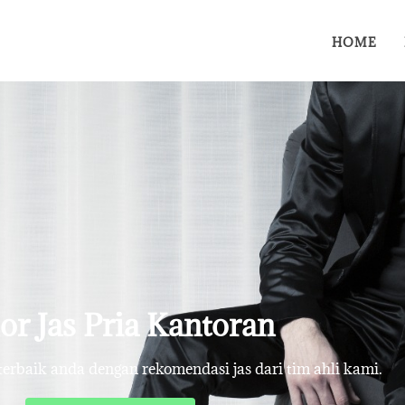
HOME
lor Jas Pria Kantoran
rbaik anda dengan rekomendasi jas dari tim ahli kami.