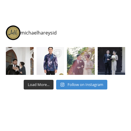
michaelhareysid
Load More...
Follow on Instagram