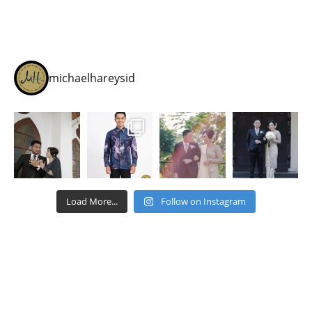
michaelhareysid
Load More...
Follow on Instagram