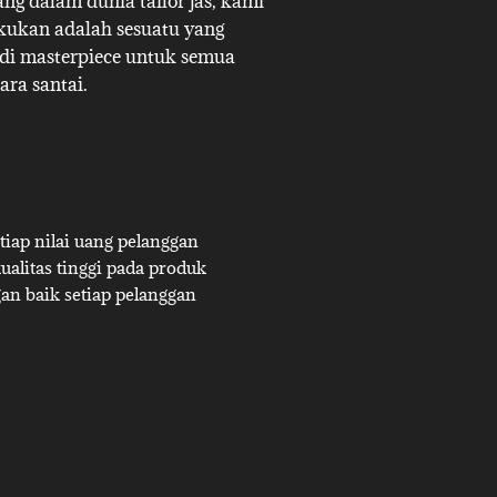
g dalam dunia tailor jas, kami
akukan adalah sesuatu yang
adi masterpiece untuk semua
ara santai.
iap nilai uang pelanggan
alitas tinggi pada produk
an baik setiap pelanggan