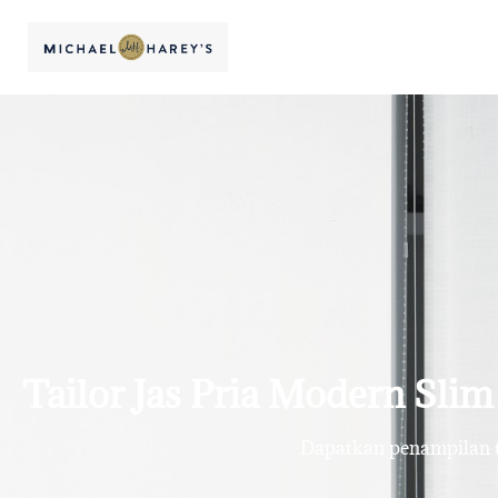
Tailor Jas Pria Modern Slim 
Dapatkan penampilan te