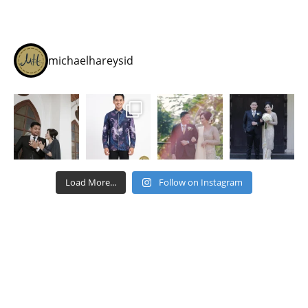
michaelhareysid
Load More...
Follow on Instagram