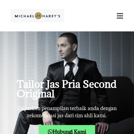
Tailor Jas Pria Second
Original
Dapatkan penampilan terbaik anda dengan
rekomendasi jas dari tim ahli kami.
Hubungi Kami