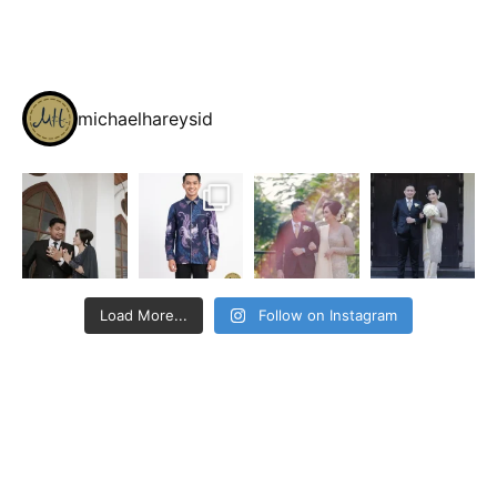
michaelhareysid
Load More...
Follow on Instagram