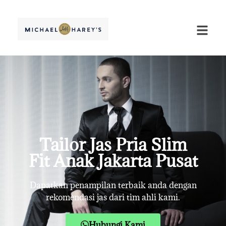
Tailor Jas Pria Slim
Fit Anak Jakarta Pusat
Dapatkan penampilan terbaik anda dengan
rekomendasi jas dari tim ahli kami.
Hubungi Kami