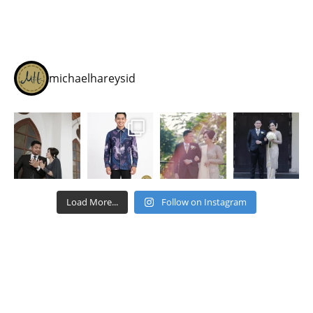
michaelhareysid
Load More...
Follow on Instagram